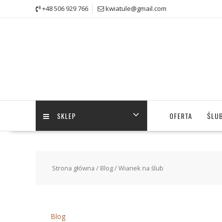
+48 506 929 766
kwiatule@gmail.com
SKLEP
OFERTA
ŚLUB
Strona główna
/
Blog
/ Wianek na ślub
Blog