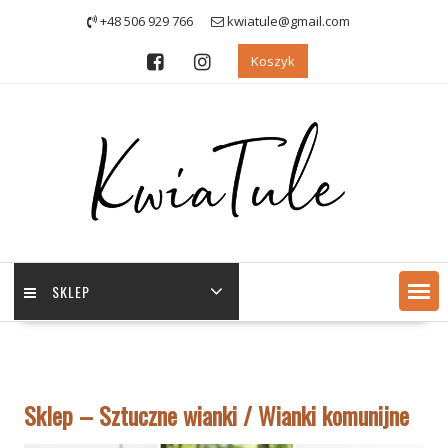
+48 506 929 766
kwiatule@gmail.com
Koszyk
SKLEP
Sklep – Sztuczne wianki / Wianki komunijne