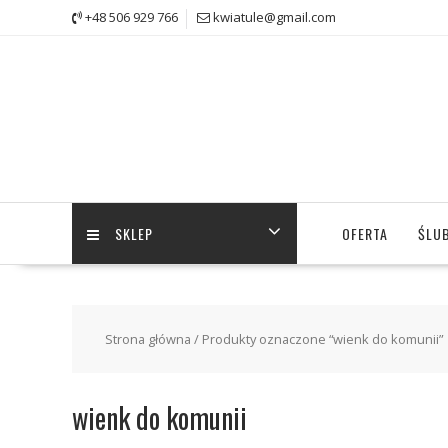
Skip
+48 506 929 766
kwiatule@gmail.com
to
content
SKLEP
OFERTA
ŚLUB
Strona główna
/ Produkty oznaczone “wienk do komunii”
wienk do komunii