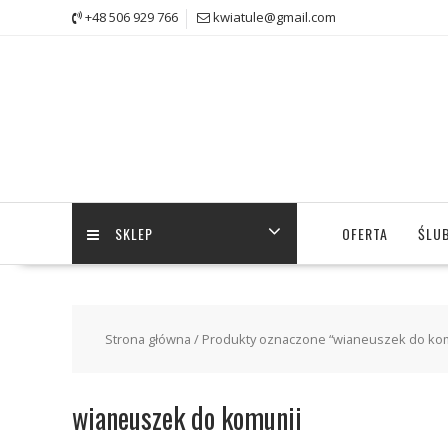
Skip
+48 506 929 766
kwiatule@gmail.com
to
content
SKLEP
OFERTA
ŚLUB
Strona główna
/ Produkty oznaczone “wianeuszek do kom
wianeuszek do komunii