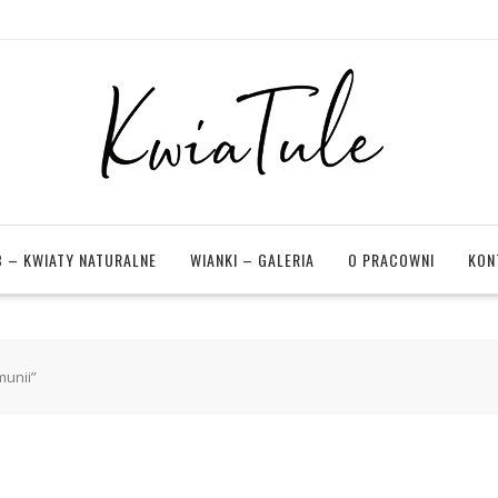
 – KWIATY NATURALNE
WIANKI – GALERIA
O PRACOWNI
KON
unii”