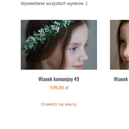
Posortowane
Wyświetlanie wszystkich wyników: 2
według
najnowszych
Wianek komunijny 49
Wianek 
109,00
zł
Dowiedz się więcej