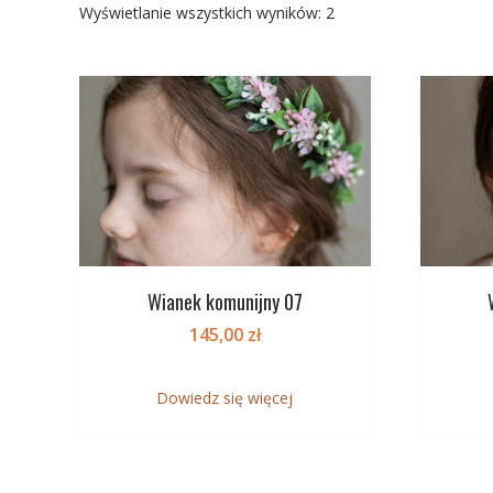
Posortowane
Wyświetlanie wszystkich wyników: 2
według
najnowszych
Wianek komunijny 07
145,00
zł
Dowiedz się więcej