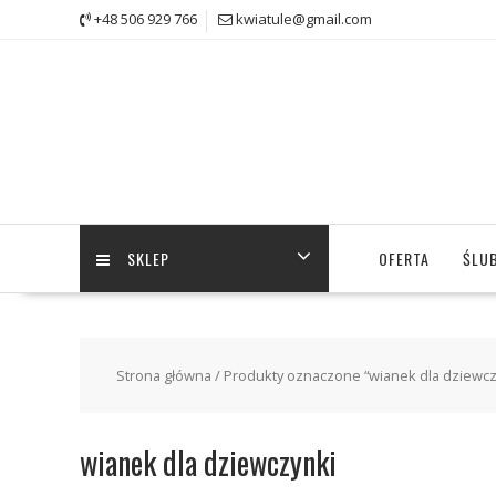
Skip
+48 506 929 766
kwiatule@gmail.com
to
content
SKLEP
OFERTA
ŚLUB
Strona główna
/ Produkty oznaczone “wianek dla dziewcz
wianek dla dziewczynki