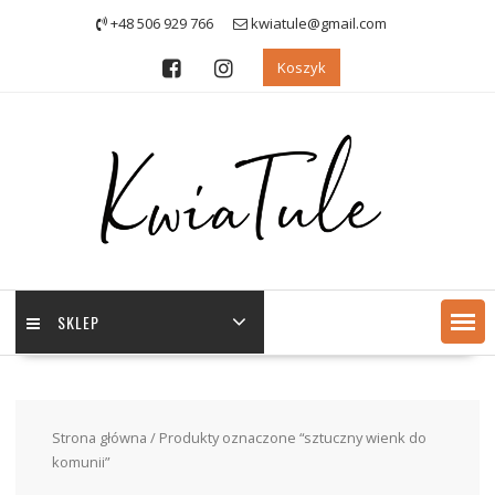
Skip
+48 506 929 766
kwiatule@gmail.com
to
content
Koszyk
SKLEP
Strona główna
/ Produkty oznaczone “sztuczny wienk do
komunii”