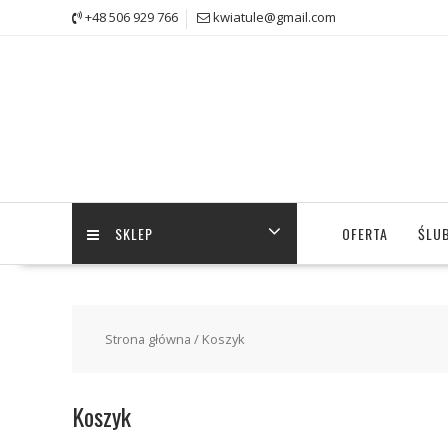
Skip
+48 506 929 766
kwiatule@gmail.com
to
content
SKLEP
OFERTA
ŚLUB
Strona główna
/ Koszyk
Koszyk